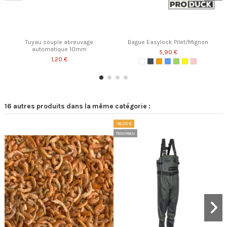
Tuyau souple abreuvage
Bague Easylock Pilet/Mignon
automatique 10mm
5,90 €
1,20 €
16 autres produits dans la même catégorie :
-16,05 €
-
Nouveau