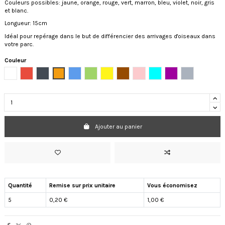
Couleurs possibles: jaune, orange, rouge, vert, marron, bleu, violet, noir, gris
et blanc.
Longueur: 15cm
Idéal pour repérage dans le but de différencier des arrivages d'oiseaux dans
votre parc.
Couleur
Blanc
Rouge
Noir
Orange
Bleu
Vert
Jaune
Marron
Rose
Bleu clair
violet
Gris
Ajouter au panier
Quantité
Remise sur prix unitaire
Vous économisez
5
0,20 €
1,00 €